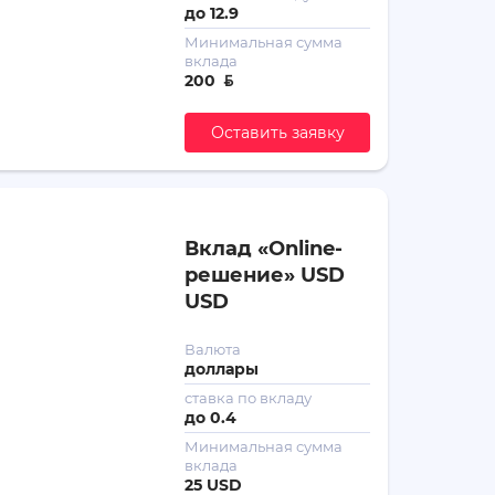
до
12.9
Минимальная сумма
вклада
200
ƃ
Оставить заявку
Вклад «Online-
решение» USD
USD
Валюта
доллары
ставка по вкладу
до
0.4
Минимальная сумма
вклада
25 USD