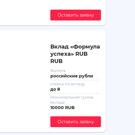
Оставить заявку
Вклад «Формула
успеха» RUB
RUB
Валюта
российские рубли
ставка по вкладу
до
8
Минимальная сумма
вклада
10000 RUB
Оставить заявку