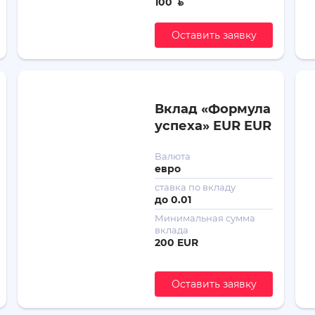
100
ƃ
Оставить заявку
Вклад «Формула
успеха» EUR EUR
Валюта
евро
ставка по вкладу
до
0.01
Минимальная сумма
вклада
200 EUR
Оставить заявку