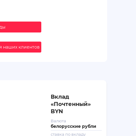
ады
я наших клиентов
Вклад
«Почтенный»
BYN
Валюта
белорусские рубли
ставка по вкладу