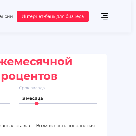
ансии
Интернет-банк для бизнеса
ежемесячной
процентов
Срок вклада
3 месяца
анная ставка
Возможность пополнения