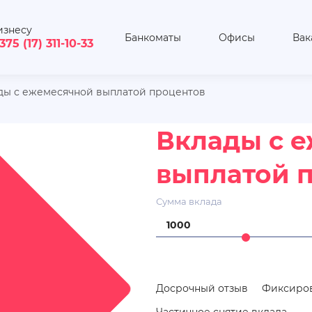
изнесу
Банкоматы
Офисы
Вак
375 (17) 311-10-33
ды с ежемесячной выплатой процентов
Вклады с 
выплатой 
Сумма вклада
Досрочный отзыв
Фиксиров
Частичное снятие вклада