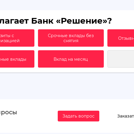
лагает Банк «Решение»?
зиты с
Срочные вклады без
Отзывн
лизацией
снятия
ные вклады
Вклад на месяц
просы
Задать вопрос
Заказат