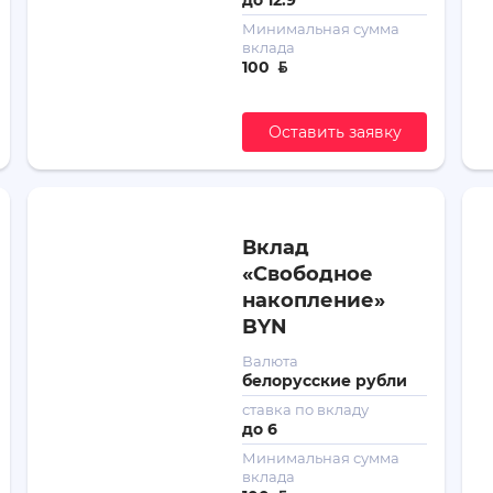
Минимальная сумма
вклада
100
ƃ
Оставить заявку
Вклад
«Свободное
накопление»
BYN
Валюта
белорусские рубли
ставка по вкладу
до
6
Минимальная сумма
вклада