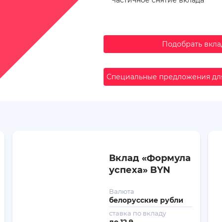
Подобрать вкл
Специальные предложения дл
Вклад «Формула
успеха» BYN
Валюта
белорусские рубли
ставка по вкладу
до
12.9