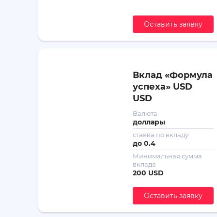
Оставить заявку
Вклад «Формула
успеха» USD
USD
Валюта
доллары
ставка по вкладу
до
0.4
Минимальная сумма
вклада
200 USD
Оставить заявку