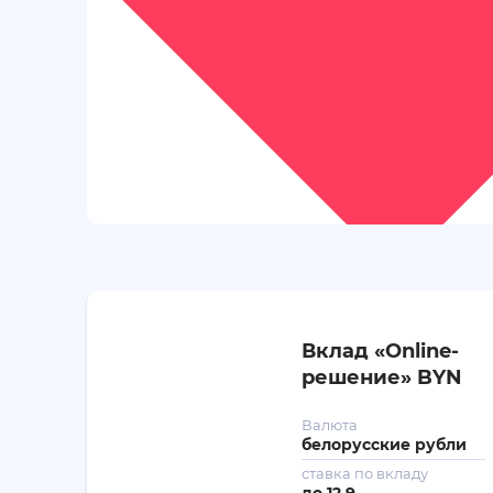
Вклад «Online-
решение» BYN
Валюта
белорусские рубли
ставка по вкладу
до
12.9