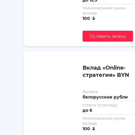
Минимальная сумма
вклада
100
ƃ
Оставить заявку
Вклад «Online-
стратегия» BYN
Валюта
белорусские рубли
ставка по вкладу
до
6
Минимальная сумма
вклада
100
ƃ