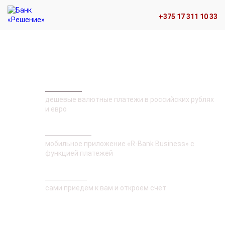
+375 17 311 10 33
Расчетно-кассовое обслуживание
Выгодно
дешевые валютные платежи в российских рублях
и евро
Практично
мобильное приложение «R-Bank Business» с
функцией платежей
Доступно
сами приедем к вам и откроем счет
Акции