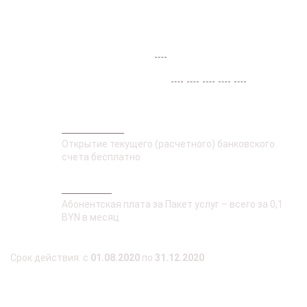
Для корпоративных клиентов
Малого Бизнеса
– Пакет услуг
А8
Среднего Бизнеса
– Пакеты услуг
S3
,
S5
,
S7
,
X7
,
S9
и 50%
скидки на постоянной основе на один тариф/услугу по
выбору клиента
Бесплатно
Открытие текущего (расчетного) банковского
счета бесплатно
Выгодно
Абонентская плата за Пакет услуг – всего за 0,1
BYN в месяц
Срок действия: с
01.08.2020
по
31.12.2020