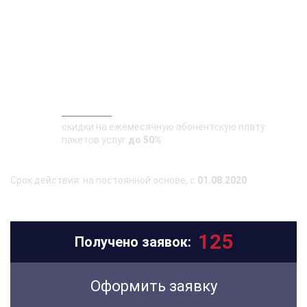
«Решение для группы компаний»
Для
Юридических лиц
и
Индивидуальных
предпринимателей
, имеющие текущие (расчетные)
банковские счета в Банке и входят в
Группу
взаимосвязанных компаний
.
Выгодно
скидки на ежемесячную абонентскую плату
пакетов услуг
до 50%
Срок действия: на постоянной основе, с
01.08.2020
125
Получено заявок:
Оформить заявку