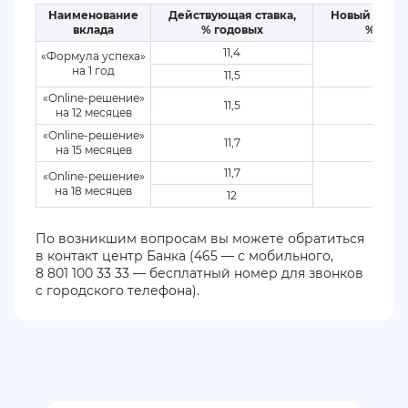
Наименование
Действующая ставка,
Новый разме
вклада
% годовых
% годо
11,4
«Формула успеха»
10,8
на 1 год
11,5
«Online-решение»
11,5
10,8
на 12 месяцев
«Online-решение»
11,7
10,8
на 15 месяцев
11,7
«Online-решение»
10,8
на 18 месяцев
12
По возникшим вопросам вы можете обратиться
в контакт центр Банка (465 — с мобильного,
8 801 100 33 33 — бесплатный номер для звонков
с городского телефона).