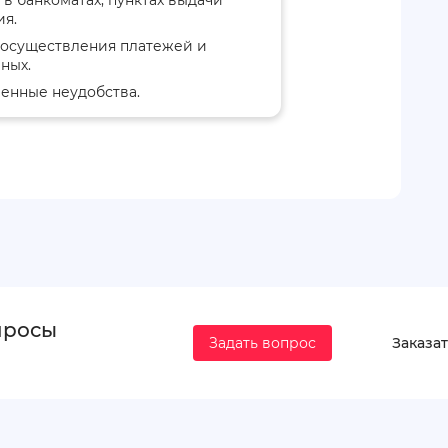
я.
 осуществления платежей и
ных.
енные неудобства.
просы
Задать вопрос
Заказат