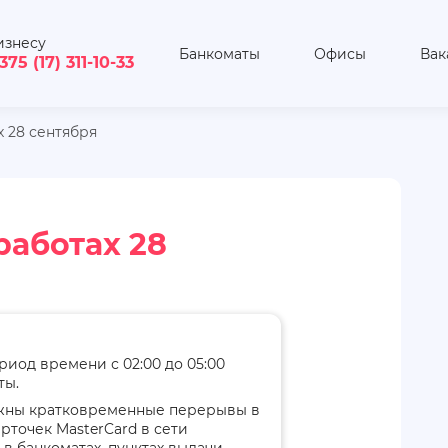
изнесу
Банкоматы
Офисы
Вак
375 (17) 311-10-33
х 28 сентября
работах 28
риод времени с 02:00 до 05:00
ты.
жны кратковременные перерывы в
точек MasterCard в сети
 в банкоматах, пунктах выдачи