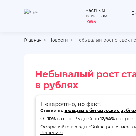
Частным
Б
клиентам
+
465
Главная
Новости
Небывалый рост ставок по
Небывалый рост ста
в рублях
Невероятно, но факт!
Ставки по
вкладам в белорусских рубля
От
10%
на срок 35 дней до
12,94%
на срок 
Оформляйте вклады
«Online-решение»
в
Решение»
.