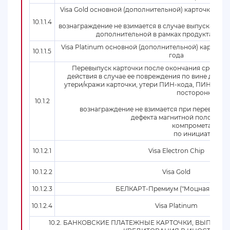
Visa Gold основной (дополнительной) карточки срок
10.1.1.4
вознаграждение не взимается в случае выпуска данн
дополнительной в рамках продукта Visa 
Visa Platinum основной (дополнительной) карточки
10.1.1.5
года
Перевыпуск карточки после окончания срока ее
действия в случае ее повреждения по вине держа
утери/кражи карточки, утери ПИН-кода, ПИН-код и
постороннему л
10.1.2
вознаграждение не взимается при перевыпуск
дефекта магнитной полосы (м
компрометации к
по инициативе Ба
10.1.2.1
Visa Electron Chip
10.1.2.2
Visa Gold
10.1.2.3
БЕЛКАРТ-Премиум ("Моцная картка
10.1.2.4
Visa Platinum
10.2. БАНКОВСКИЕ ПЛАТЕЖНЫЕ КАРТОЧКИ, ВЫПУЩЕ