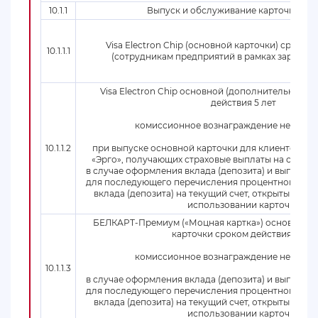
10.1.1
Выпуск и обслуживание карточки в те
Visa Electron Chip (основной карточки) сроком 
10.1.1.1
(сотрудникам предприятий в рамках зарплатн
Visa Electron Chip основной (дополнительной) 
действия 5 лет
комиссионное вознаграждение не приме
10.1.1.2
при выпуске основной карточки для клиентов ст
«Эрго», получающих страховые выплаты на счета, 
в случае оформления вклада (депозита) и выпуска
для последующего перечисления процентного дохо
вклада (депозита) на текущий счет, открытый в р
использовании карточки
БЕЛКАРТ-Премиум («Моцная картка») основной (
карточки сроком действия 5 лет
комиссионное вознаграждение не приме
10.1.1.3
в случае оформления вклада (депозита) и выпуска
для последующего перечисления процентного дохо
вклада (депозита) на текущий счет, открытый в р
использовании карточки