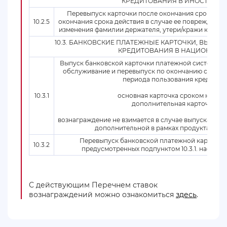
КРЕДИТОВАНИЯ В ИНОСТРАНН
Перевыпуск карточки после окончания срока ее 
10.2.5
окончания срока действия в случае ее повреждения
изменения фамилии держателя, утери/кражи карточ
10.3. БАНКОВСКИЕ ПЛАТЕЖНЫЕ КАРТОЧКИ, ВЫПУ
КРЕДИТОВАНИЯ В НАЦИОНАЛЬ
Выпуск банковской карточки платежной системы Vi
обслуживание и перевыпуск по окончанию срока д
периода пользования кредитом
10.3.1
основная карточка сроком на 5 ле
дополнительная карточка
вознаграждение не взимается в случае выпуска данн
дополнительной в рамках продукта Visa 
Перевыпуск банковской платежной карточки в
10.3.2
предусмотренных подпунктом 10.3.1. настоя
С действующим Перечнем ставок
вознаграждений можно ознакомиться
здесь
.